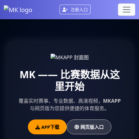
注册入口
MK
—— 比赛数据从这
里开始
覆盖实时赛事、专业数据、高清视频，
MKAPP
与网页版为您提供便捷的体育服务。
APP下载
网页版入口