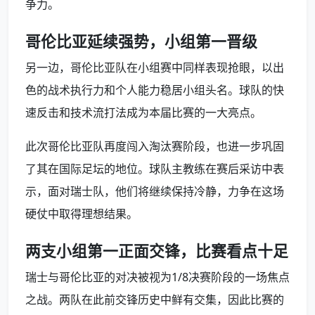
争力。
哥伦比亚延续强势，小组第一晋级
另一边，哥伦比亚队在小组赛中同样表现抢眼，以出
色的战术执行力和个人能力稳居小组头名。球队的快
速反击和技术流打法成为本届比赛的一大亮点。
此次哥伦比亚队再度闯入淘汰赛阶段，也进一步巩固
了其在国际足坛的地位。球队主教练在赛后采访中表
示，面对瑞士队，他们将继续保持冷静，力争在这场
硬仗中取得理想结果。
两支小组第一正面交锋，比赛看点十足
瑞士与哥伦比亚的对决被视为1/8决赛阶段的一场焦点
之战。两队在此前交锋历史中鲜有交集，因此比赛的