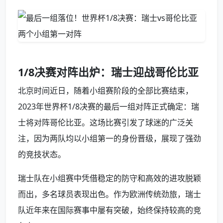
1/8决赛对阵出炉：瑞士迎战哥伦比亚
北京时间近日，随着小组赛阶段的全部比赛结束，
2023年世界杯1/8决赛的最后一组对阵正式确定：瑞
士将对阵哥伦比亚。这场比赛引发了球迷的广泛关
注，因为两队均以小组第一的身份晋级，展现了强劲
的竞技状态。
瑞士队在小组赛中凭借稳定的防守和高效的进攻脱颖
而出，多名球员表现出色。作为欧洲传统劲旅，瑞士
队近年来在国际赛事中屡有突破，始终保持较高的竞